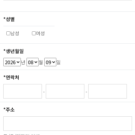
*성별
남성
여성
*생년월일
년
월
일
*연락처
-
-
*주소