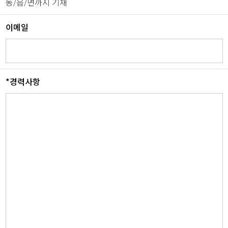
동/읍/면까지 기재
이메일
*경력사항